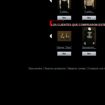
T-shirt...
T-shirt...
Ver
Ver
LOS CLIENTES QUE COMPRARON EST
Hänge "Stäv"
Sweatshirt...
Ver
Ver
Descuentos
Nuevos productos
Mejores ventas
Contacte con 