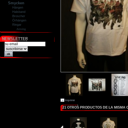
Smycken
Hängen
Halsband
Broscher
Örhängen
Ringar
Armring
NEWSLETTER
Imprimir
21 OTROS PRODUCTOS DE LA MISMA 