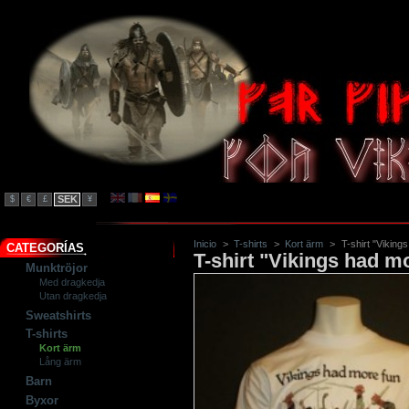
SEK
$
€
£
¥
Inicio
>
T-shirts
>
Kort ärm
>
T-shirt "Viking
CATEGORÍAS
T-shirt "Vikings had m
Munktröjor
Med dragkedja
Utan dragkedja
Sweatshirts
T-shirts
Kort ärm
Lång ärm
Barn
Byxor