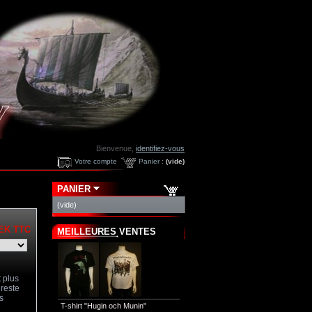
Bienvenue,
identifiez-vous
Votre compte
Panier :
(vide)
PANIER
(vide)
SEK
TTC
MEILLEURES VENTES
t plus
 reste
s
T-shirt "Hugin och Munin"