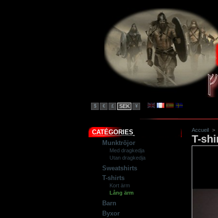
SEK
$
€
£
¥
Accueil
>
CATÉGORIES
T-shi
Munktröjor
Med dragkedja
Utan dragkedja
Sweatshirts
T-shirts
Kort ärm
Lång ärm
Barn
Byxor