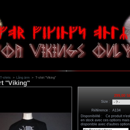
T-shirts
>
Lång ärm
>
T-shirt "Viking"
rt "Viking"
299,00 
Size :
Référence :
A134
Disponibilité :
Ce produit n'es
en stock avec ces options mais
disponible avec d'autres option