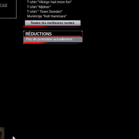
T-shirt "Vikings had more fun"
t est
T-shirt "Mjölner"
T-shirt " Team Sweden"
Munktröja "Kelt Hammare"
Toutes les meilleures ventes
RÉDUCTIONS
Pas de promotion actuellement