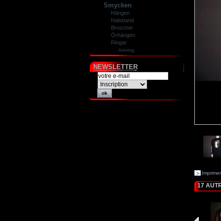
Smycken
Hängen
Halsband
Broscher
Örhängen
Ringar
Armring
NEWSLETTER
Imprimer
17 AUT