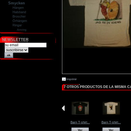
Smycken
Hängen
Halsband
Broscher
Örhängen
Ringar
Armring
NEWSLETTER
Imprimir
7 OTROS PRODUCTOS DE LA MISMA C
Barn T-shirt...
Barn T-shirt...
Ver
Ver