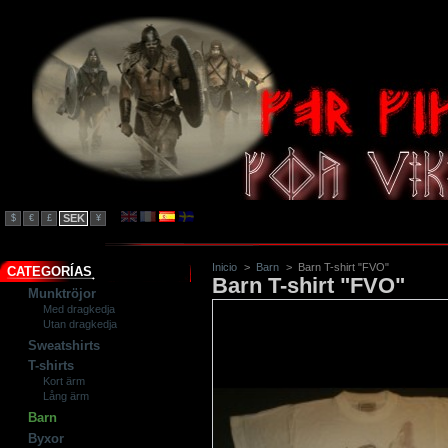
SEK
$
€
£
¥
Inicio
>
Barn
>
Barn T-shirt "FVO"
CATEGORÍAS
Barn T-shirt "FVO"
Munktröjor
Med dragkedja
Utan dragkedja
Sweatshirts
T-shirts
Kort ärm
Lång ärm
Barn
Byxor