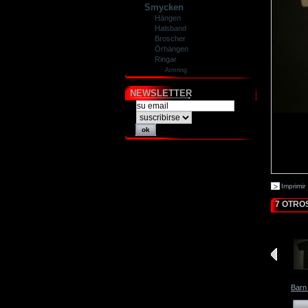
Smycken
Hängen
Halsband
Broscher
Örhängen
Ringar
Armring
NEWSLETTER
Imprimir
7 OTRO
Barn 