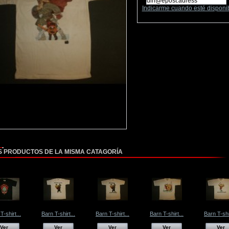
Indicarme cuando esté disponi
S PRODUCTOS DE LA MISMA CATAGORÍA
T-shirt...
Barn T-shirt...
Barn T-shirt...
Barn T-shirt...
Barn T-shir
Ver
Ver
Ver
Ver
Ver