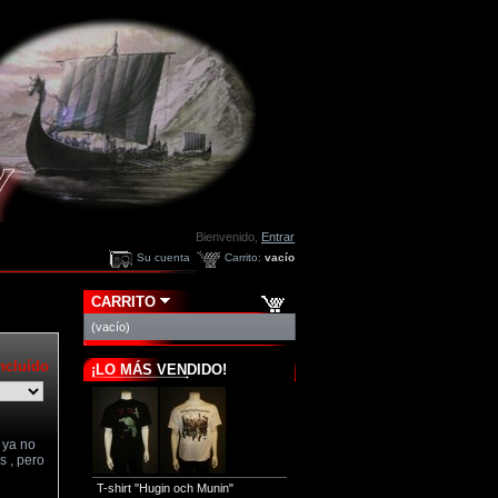
Bienvenido,
Entrar
Su cuenta
Carrito:
vacío
CARRITO
(vacío)
ncluído
¡LO MÁS VENDIDO!
 ya no
s , pero
T-shirt "Hugin och Munin"