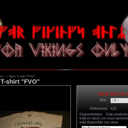
arn
>
Barn T-shirt "FVO"
T-shirt "FVO"
125,00 SEK
IVA i
Size :
Referencia:
A11
Disponibilidad:
Este producto
está en stock con esas opcione
está disponible con otras