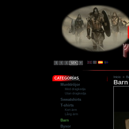
SEK
$
€
£
¥
Inicio
>
B
CATEGORÍAS
Barn 
Munktröjor
Med dragkedja
Utan dragkedja
Sweatshirts
T-shirts
Kort ärm
Lång ärm
Barn
Byxor